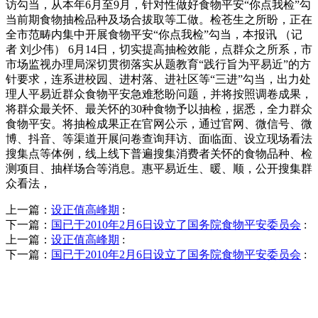
访勾当，从本年6月至9月，针对性做好食物平安“你点我检”勾
当前期食物抽检品种及场合拔取等工做。检苍生之所盼，正在
全市范畴内集中开展食物平安“你点我检”勾当，本报讯 （记
者 刘少伟） 6月14日，切实提高抽检效能，点群众之所系，市
市场监视办理局深切贯彻落实从题教育“践行旨为平易近”的方
针要求，连系进校园、进村落、进社区等“三进”勾当，出力处
理人平易近群众食物平安急难愁盼问题，并将按照调卷成果，
将群众最关怀、最关怀的30种食物予以抽检，据悉，全力群众
食物平安。将抽检成果正在官网公示，通过官网、微信号、微
博、抖音、等渠道开展问卷查询拜访、面临面、设立现场看法
搜集点等体例，线上线下普遍搜集消费者关怀的食物品种、检
测项目、抽样场合等消息。惠平易近生、暖、顺，公开搜集群
众看法，
上一篇：
设正值高峰期
:
下一篇：
国已于2010年2月6日设立了国务院食物平安委员会
:
上一篇：
设正值高峰期
:
下一篇：
国已于2010年2月6日设立了国务院食物平安委员会
:
QUICK CONTACT US