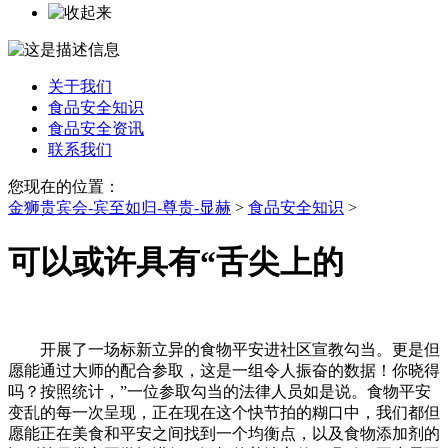
关于我们
食品安全知识
食品安全资讯
联系我们
您现在的位置：
金狮贵宾会-宾至如归-尊贵-显赫
>
食品安全知识
>
可以或许具有“舌尖上的
开展了一场标新立异的食物平安进社区宣教勾当。更是但
愿能通过大师的配合参取，这是一组令人振奋的数据！你晓得
吗？按照统计，”一位参取勾当的法律人员如是说。食物平安
变乱的每一次呈现，正在现在这个快节拍的糊口中，我们都但
愿能正在美食和平安之间找到一个均衡点，以及食物添加剂的