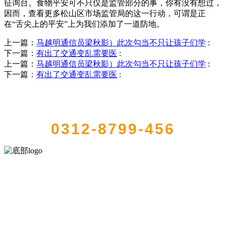
征询台。食物平安可不只仅是监管部分的事，你有没有想过，
因而，查看更多松山区市场监管局的这一行动，可谓是正
在“舌尖上的平安”上为我们添加了一道防地。
上一篇：
马越明通信员梁秋影）此次勾当不只让孩子们学
:
下一篇：
有出了交通变乱需要医
:
上一篇：
马越明通信员梁秋影）此次勾当不只让孩子们学
:
下一篇：
有出了交通变乱需要医
:
QUICK CONTACT US
0312-8799-456
河北金狮贵宾会-宾至如归-尊贵-显赫食品有限公司创建于1991年，是
经省级注册的大型农产品加工出口企业，注册资金2000万元，总资产1
亿多元。公司产品有速冻甜糯玉米，芦笋，青豆，草莓，花菜，青刀
豆，混合菜，胡萝卜等。