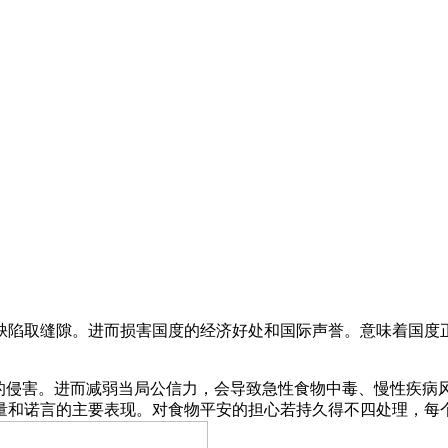
陷取缝隙。进而损害国度的经济好处和国际声誉。意味着国度正
侵害。进而减弱当局公信力，会导致急性食物中毒、慢性疾病
量和诺言的主要表现。对食物平安的担心若持久得不四处理，每