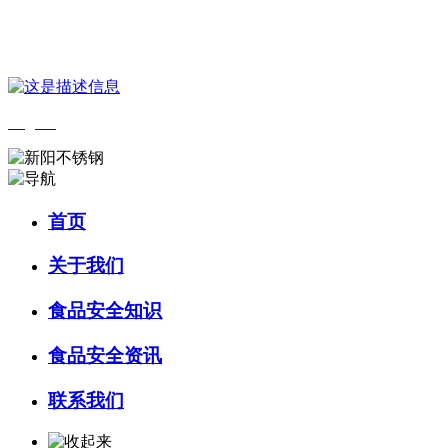
您好，欢迎来到 河北金狮贵宾会-宾至如归-尊贵-显赫食品 官方网站！
English
首页
关于我们
食品安全知识
食品安全资讯
联系我们