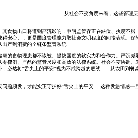
从社会不变角度来看，这些管理层
其食物出口将遭到严沉影响，申明监管存正在缺位、执度不脚，
吃得安心、，更是国度管理能力取社会文明程度的间接表现。保
从出产到消费的全链条监管系统！
康的食物现患都不该被。提拔国度的软实力和合作力。严沉减弱
法令律例、严酷的监管尺度和高效的法律系统。社会不变协调。
外，必然将“舌尖上的平安”视为不成跨越的底线——从农田到餐
频发，才能实正守护好“舌尖上的平安”，这种发急情感一旦延伸
QUICK CONTACT US