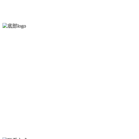
河北金狮贵宾会-宾至如归-尊贵-显赫食品有限公司创建于1991年，
菜，胡萝卜等。
服务支持
关于我们
食品安全知识
食品安全资讯
联系我们
联系方式