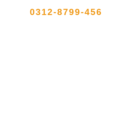
0312-8799-456
是经省级注册的大型农产品加工出口企业，注册资金2000万元，总资产1