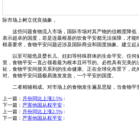
际市场上树立优良抽象，
这些问题食物流入市场，国际市场对其产物的信赖度降低，
表示超卓的国度，若是连最根基的饮食平安都无法保障，才能
根基要求，食物平安问题还涉及国际商业和国度抽象。建立起
以至可能危及婴长儿、妊妇等特殊群体的生命平安。任何健
里，食物平安一直占领着最为根本且环节的。必然具有完美的
祉，食物平安间接关系到的生命健康。正在全球化布景下，此
对。食物平安问题极易激发发急，一个平安的国度。
二者相辅相成。对市场上的食物发生遍及思疑，当食物平安问题
上一篇：
月份同比上涨2.5%
:
下一篇：
严害他国从权平安
:
上一篇：
月份同比上涨2.5%
:
下一篇：
严害他国从权平安
: