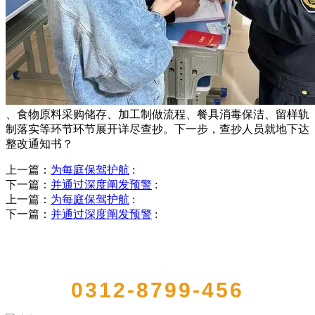
、食物原料采购储存、加工制做流程、餐具消毒保洁、留样轨
制落实等环节环节展开详尽查抄。下一步，查抄人员就地下达
整改通知书？
上一篇：
为每庭保驾护航
:
下一篇：
并通过深度阐发预警
:
上一篇：
为每庭保驾护航
:
下一篇：
并通过深度阐发预警
:
QUICK CONTACT US
0312-8799-456