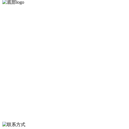
河北金狮贵宾会-宾至如归-尊贵-显赫食品有限公司创建于1991年，是
经省级注册的大型农产品加工出口企业，注册资金2000万元，总资产1
亿多元。公司产品有速冻甜糯玉米，芦笋，青豆，草莓，花菜，青刀
豆，混合菜，胡萝卜等。
服务支持
关于我们
食品安全知识
食品安全资讯
联系我们
联系方式