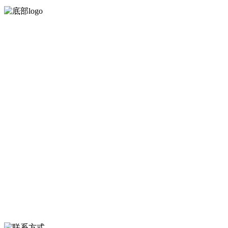
河北金狮贵宾会-宾至如归-尊贵-显赫食品有限公司创建于1991年，是
经省级注册的大型农产品加工出口企业，注册资金2000万元，总资产1
亿多元。公司产品有速冻甜糯玉米，芦笋，青豆，草莓，花菜，青刀
豆，混合菜，胡萝卜等。
服务支持
关于我们
食品安全知识
食品安全资讯
联系我们
联系方式