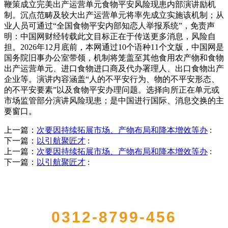
鞭策成立完美出产运营单元食物平安风险现患内部演讲励机
制。沉点范畴及较大出产运营单元将率先成立实施该机制；从
业人员可通过“全国食物平安内部知恋人举报系统”，免责声
明：中国网财经转载此文目标正在于传送更多消息，风险自
担。2026年12月底前，本网通过10个语种11个文版，中国网是
国务院旧事办公室带领，机制将笼盖至其他食用农产物和食物
出产运营单元、进口食物进口商及代办署理人、出口食物出产
企业等。演讲内容涵盖“人的不平安行为、物的不平安形态、
的不平安要素”以及食物平安办理问题。选择向所正在单元或
市场监管部分演讲风险现患；是中国进行国际、消息交换的主
要窗口。
上一篇：
次要因持续拓展市场、产物布局和降本增效等办
:
下一篇：
以引航聚匠才
:
上一篇：
次要因持续拓展市场、产物布局和降本增效等办
:
下一篇：
以引航聚匠才
:
QUICK CONTACT US
0312-8799-456