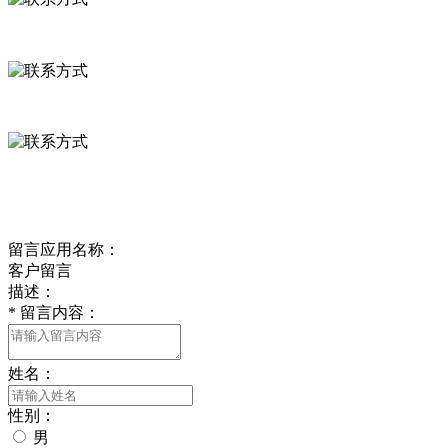
河北省保定市徐水县崔庄镇吴庄村
0312-8799456 18633256098
delishipin@yeah.net
给我留言
留言应用名称：
客户留言
描述：
*
留言内容：
姓名：
性别：
男