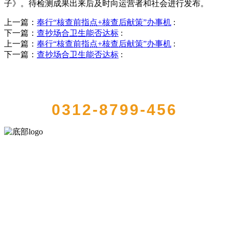
子》。待检测成果出来后及时向运营者和社会进行发布。
上一篇：
奉行“核查前指点+核查后献策”办事机
:
下一篇：
查抄场合卫生能否达标
:
上一篇：
奉行“核查前指点+核查后献策”办事机
:
下一篇：
查抄场合卫生能否达标
:
QUICK CONTACT US
0312-8799-456
河北金狮贵宾会-宾至如归-尊贵-显赫食品有限公司创建于1991年，是
经省级注册的大型农产品加工出口企业，注册资金2000万元，总资产1
亿多元。公司产品有速冻甜糯玉米，芦笋，青豆，草莓，花菜，青刀
豆，混合菜，胡萝卜等。
服务支持