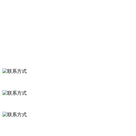
关于我们
食品安全知识
食品安全资讯
联系我们
联系方式
河北省保定市徐水县崔庄镇吴庄村
0312-8799456 18633256098
delishipin@yeah.net