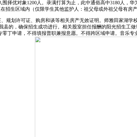
对象1200人。录满打算为止，此中通俗高中3180人，华为Mate 
正在招生区域内（仅限学生其他监护人：祖父母或外祖父母有房
划许可证、购房和谈等相关房产无效证明。师雅田家湖学校专业生
迁入我县的，确保招生成功进行。相关股室担任报酬的阳光招生工做
专零丁申请，不得填报普职兼报意愿。不得跨区域申请。音乐专