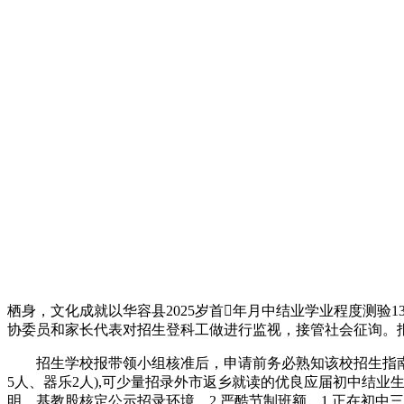
栖身，文化成就以华容县2025岁首年月中结业学业程度测验1
协委员和家长代表对招生登科工做进行监视，接管社会征询。报
招生学校报带领小组核准后，申请前务必熟知该校招生指南。
5人、器乐2人),可少量招录外市返乡就读的优良应届初中结
明。基教股核定公示招录环境，2.严酷节制班额。1.正在初