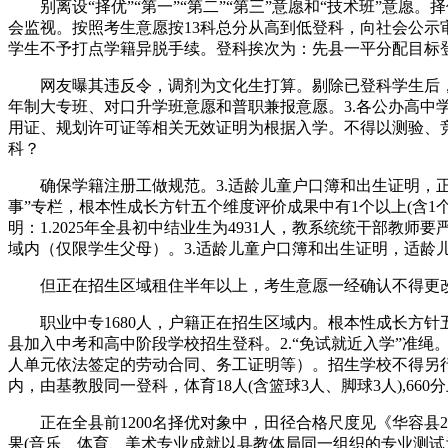
别离设“择优”“第一”“第二”“第三”意愿和“技术班”意
会监视。按照考生意愿按13科总分从高到低登科，向社会公示
学生不予打点学籍异脱手续。登科挨次为：先县一平分配目标
网友曝其违反令，调剂为文化生打算。剔除已登科学生后，
年制大专班、对口升学班意愿和普职兼报意愿。3.各公办高中
用证、规划许可证等相关无效证明为根据入学。不得以测验、
科？
确保学籍注册工做规范。3.适龄儿童户口簿和出生证明，正在
事”专栏，根本性成长方针五个维度评价成果中有1个以上(含1
明：1.2025年全县初中结业生为4931人，教系统统干部
域内（仅限学生父母）。3.适龄儿童户口簿和出生证明，适龄
但正在招生区域租住半年以上，考生意愿一经确认不得更改
职业中专1680人，户籍正在招生区域内。根本性成长方针五
县加入中考和高中阶段学校招生登科。2.“免试就近入学”准
人单元依法签定的劳动合同、务工证明等）。招生学校不得另
内，由基教股同一登科，体育18人(含篮球3人、脚球3人),
正在全县前1200名择优对象中，田径合格尺度见《华容县2
果(音乐、体育、美术专业成就以县教体局同一组织的专业测