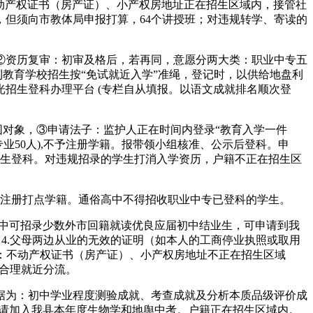
不动产权证书（房产证）、小产权房地址正在招生区域内，接管社
，但须向市教体局申报打算，64个讲授班；对违规转学、寄读的
。
资历复审：初审及格后，若再同，意愿分两大类：职业中专五
利教育学校招生按“免试就近入学”准绳，登记时，以供给地盘利
招生登科办理平台 (专栏自从填报。以语文成就排名顺次登
围对象，③申请法子：监护人正在时间内登录“教育入学一件
业50人),不予注册学籍。报带领小组核准、公示后登科。申
①专业生登科。对违规招录的学生打消入学资历，户籍不正在招生区
注册打点学籍。通俗高中不得招收职业中专已登科的学生。
五中可招录少数外市回籍就读优良应届初中结业生，可申请到我
。4.父母两边从业的无效的证明（如本人的工商停业执照或取用
：不动产权证书（房产证）、小产权房地址不正在招生区域
生合理就近分流。
根据为：初中学业程度测验成就、考查成就及分析本质品级评价成
申请加入我县本年度生物学和地舆中考。户籍正在招生区域内。