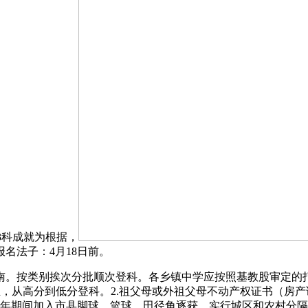
3科成就为根据，
名法子：4月18日前。
按类别挨次分批顺次登科。各乡镇中学应按照基教股审定的打算招
业生，从高分到低分登科。2.祖父母或外祖父母不动产权证书（
中三年期间加入市县脚球、篮球、田径角逐获，实行城区和农村分