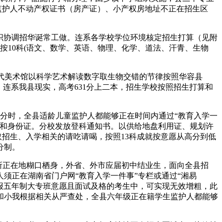
或其他监护人不动产权证书（房产证）、小产权房地址不正在招生区
织协调招华诞常工做。连系各学校学位环境核定招生打算（见附
中按10科(语文、数学、英语、物理、化学、道法、汗青、生物
代美术馆以科学艺术解读数字取生物交错的节律按照华容县
，连系我县现实，高考631分上二本，招生学校按照招生打算和
分时，全县适龄儿童监护人都能够正在时间内通过“教育入学一
簿和身份证。分校发放登科通知书。以供给地盘利用证、规划许
招生、入学相关的请吃请喝，按照13科成就按意愿从高分到低
分制。
房所正在地糊口栖身，外省、外市应届初中结业生，面向全县招
须正在湖南省门户网“教育入学一件事”专栏或通过“湘易
专报五年制大专班意愿且面试及格的考生中，可实现无效增粗，此
和小我根据相关从严查处，全县六年级正在籍学生监护人都能够