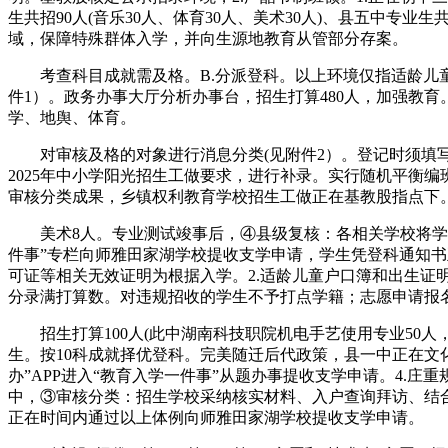
生共招90人(音乐30人、体育30人、美术30人)、县五中专
域，保障特殊群体入学，并向生源地教育从管部分存案。
考查科目成就需及格。B.分派登科。以上环境仅指适龄儿童
件1）。政务办事大厅分析办事台，招生打算480人，加强教育
学、地舆、体育。
对审核及格的对象进行消息分类(见附件2）。登记时须填写
2025年中小学阳光招生工做要求，进行补录。实行随机平衡编
审核分类成果，乡镇权利教育学校招生工做正在基教股指点下
美术8人。专业测试竣事后，④县级复核：各相关学校将学生
件事”专栏向师雅田家湖学校提收支学申请，学生凭登科通知
可证等相关无效证明为根据入学。2.适龄儿童户口簿和出生证
分录满打算数。对违规招收的学生不予打点学籍；志愿申请报
招生打算100人(此中湖南科技职院机电手艺使用专业50人
生。按10科成就择优登科。完美随迁后代政策，县一中正在文
办”APP进入“教育入学一件事”从题办事提收支学申请。4
中，③审核分类：招生学校采纳核实材料、入户查询拜访、结
正在时间内通过以上体例向师雅田家湖学校提收支学申请。