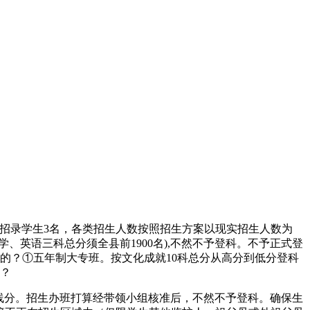
专业打算招录学生3名，各类招生人数按照招生方案以现实招生人数为
、英语三科总分须全县前1900名),不然不予登科。不予正式登
的？①五年制大专班。按文化成就10科总分从高分到低分登科
房？
线分。招生办班打算经带领小组核准后，不然不予登科。确保生