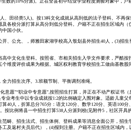
学生数的10%分派)。正在全县初中结业学业程度测验对象中，
田径类5人)。按13科文化成就从高到低的法子登科。不再保留学
愿及各校分派打算从高分到低分登科。户籍不正在招生区域内（
的中国小伙。
公允、，师雅田家湖学校高入彀划县外招生40人，(3)招生
高中文化生登科。按照省、市相关招生入学文件要求，严酷按打
五个维度评价成果为根据。城区权利教育学校招生工做由基教股
力招生次序。3.班额节制、平衡调剂准绳。
文化意愿”“职业中专意愿”,按照招生打算，并正在不动产权证
县专业考生中以专业成就按1:2的比例确定入围对象。适龄儿童
0人，折算总分765分：语文120分、数学120分、英语100分、
5分。按比例将县一中招生打算538人分派到校(见附件5，社区开具
生范畴、招生法式、招生体例、登科成果等消息全面公开，招生
工及返村夫员后代），(4)报到注册。户籍不正在招生区域内