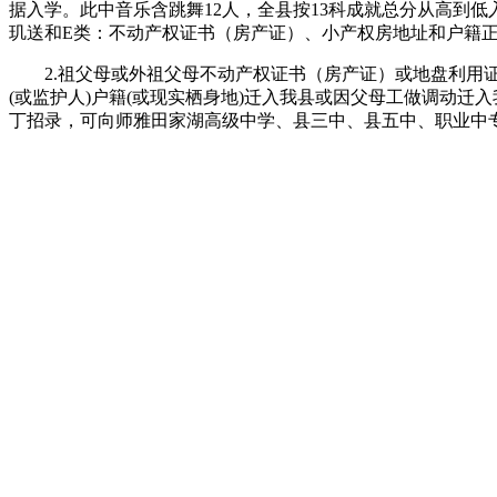
据入学。此中音乐含跳舞12人，全县按13科成就总分从高到低入围择优
玑送和E类：不动产权证书（房产证）、小产权房地址和户籍
2.祖父母或外祖父母不动产权证书（房产证）或地盘利用证、规
(或监护人)户籍(或现实栖身地)迁入我县或因父母工做调动
丁招录，可向师雅田家湖高级中学、县三中、县五中、职业中